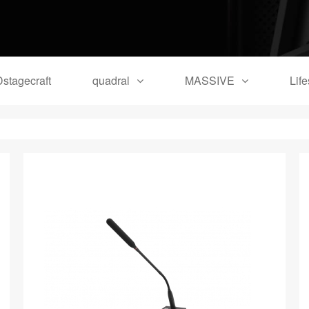
stagecraft
quadral
MASSIVE
Lif