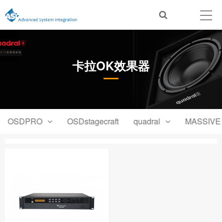
卡拉OK效果器
OSDPRO
OSDstagecraft
quadral
MASSIVE